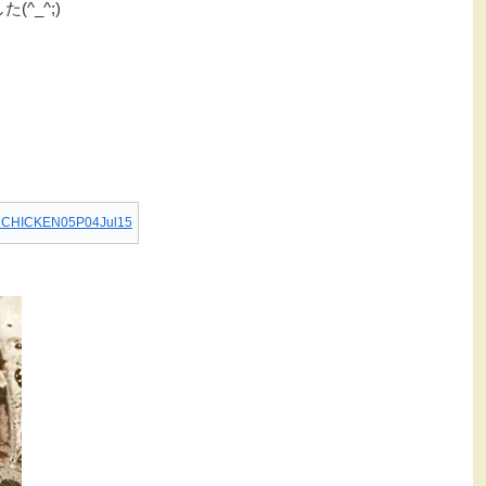
^_^;)
ICKEN05P04Jul15