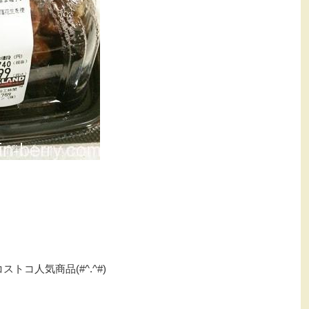
コ人気商品(#^.^#)