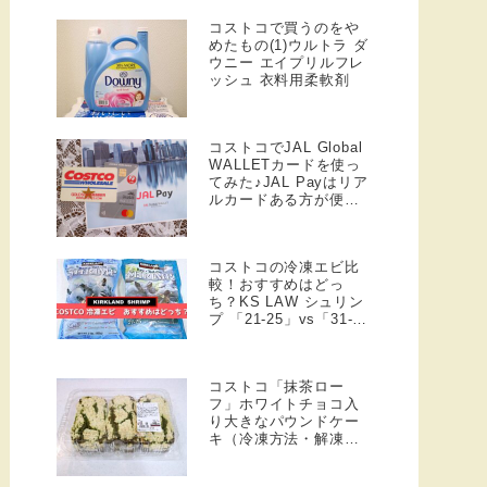
コストコで買うのをや
めたもの(1)ウルトラ ダ
ウニー エイプリルフレ
ッシュ 衣料用柔軟剤
コストコでJAL Global
WALLETカードを使っ
てみた♪JAL Payはリア
ルカードある方が便
利！
コストコの冷凍エビ比
較！おすすめはどっ
ち？KS LAW シュリン
プ 「21-25」vs「31-
40」
コストコ「抹茶ロー
フ」ホワイトチョコ入
り大きなパウンドケー
キ（冷凍方法・解凍方
法）