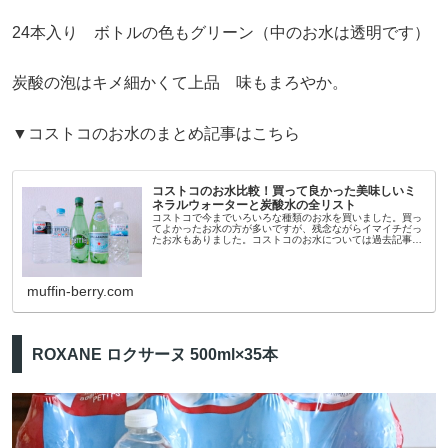
24本入り ボトルの色もグリーン（中のお水は透明です）
炭酸の泡はキメ細かくて上品 味もまろやか。
▼コストコのお水のまとめ記事はこちら
コストコのお水比較！買って良かった美味しいミ
ネラルウォーターと炭酸水の全リスト
コストコで今までいろいろな種類のお水を買いました。買っ
てよかったお水の方が多いですが、残念ながらイマイチだっ
たお水もありました。コストコのお水については過去記事の
内容が古くなってしまったので、この記事で更新します。パ
ッケージやボトルデザイン...
muffin-berry.com
ROXANE ロクサーヌ 500ml×35本