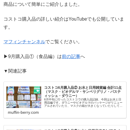
商品について簡単にご紹介しました。
コストコ購入品の詳しい紹介はYouTubeでも公開していま
す。
マフィンチャンネル
でご覧ください。
▶︎9月購入品①（食品編）は
前の記事
へ
▼関連記事
コストコ6月購入品② お水と日用雑貨編 合計11点
（マスク・ビオデルマ・サンペリグリノ・バステ
ィッシュ・ダウニー）
6月中旬に行ったコストコでの購入品記録、今回はお水と日
用品編です。ダウニーやビオデルマのパッケージがリニュー
アルされていたり、マスクの箱が大きくなっていたりして、
少し変化も感じたお買物でした。購入したお水と日用雑貨、
muffin-berry.com
合計11点の価格を簡単に...