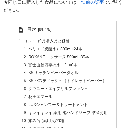
★同じ日に購入した食品については
一つ前の記事
でご覧く
ださい。
目次
コストコ9月購入品と価格
ペリエ（炭酸水）500ml×24本
ROXANE ロクサーヌ 500ml×35本
富士山麓四季の水 2L×6本
KS キッチンペーパータオル
KS バスティッシュ（トイレットペーパー）
ダウニー・エイプリルフレッシュ
花王エマール
LUXシャンプー＆トリートメント
キレイキレイ 薬用 泡ハンドソープ 詰替え用
旅の宿 (薬用入浴剤)