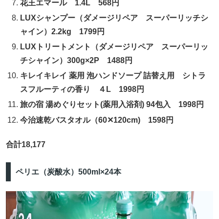
花王エマール 1.4L 568円
LUXシャンプー（ダメージリペア スーパーリッチシ
ャイン）2.2kg 1799円
LUXトリートメント（ダメージリペア スーパーリッ
チシャイン）300g×2P 1488円
キレイキレイ 薬用 泡ハンドソープ 詰替え用 シトラ
スフルーティの香り ４L 1998円
旅の宿 湯めぐりセット(薬用入浴剤) 94包入 1998円
今治速乾バスタオル（60✕120cm) 1598円
合計18,177
ペリエ（炭酸水）500ml×24本