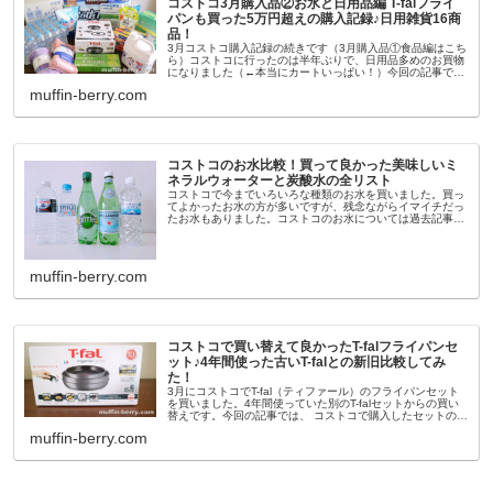
コストコ3月購入品②お水と日用品編 T-falフライ
パンも買った5万円超えの購入記録♪日用雑貨16商
品！
3月コストコ購入記録の続きです（3月購入品①食品編はこち
ら）コストコに行ったのは半年ぶりで、日用品多めのお買物
になりました（←本当にカートいっぱい！）今回の記事で
は、お水と日用雑貨 合計 16商品をご紹介します。3月購入
muffin-berry.com
品と価格一覧（お水と...
コストコのお水比較！買って良かった美味しいミ
ネラルウォーターと炭酸水の全リスト
コストコで今までいろいろな種類のお水を買いました。買っ
てよかったお水の方が多いですが、残念ながらイマイチだっ
たお水もありました。コストコのお水については過去記事の
内容が古くなってしまったので、この記事で更新します。パ
ッケージやボトルデザイン...
muffin-berry.com
コストコで買い替えて良かったT-falフライパンセ
ット♪4年間使った古いT-falとの新旧比較してみ
た！
3月にコストコでT-fal（ティファール）のフライパンセット
を買いました。4年間使っていた別のT-falセットからの買い
替えです。今回の記事では、 コストコで購入したセットの詳
細 買ってよかったポイント 買う時に注意した方が良いと思
muffin-berry.com
った点 ...