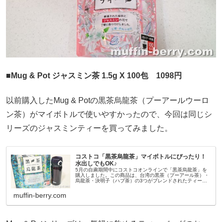
■Mug & Pot ジャスミン茶 1.5g X 100包 1098円
以前購入したMug & Potの黒茶烏龍茶（プーアールウーロ
ン茶）がマイボトルで使いやすかったので、今回は同じシ
リーズのジャスミンティーを買ってみました。
コストコ「黒茶烏龍茶」マイボトルにぴったり！
水出しでもOK♪
5月の自粛期間中にコストコオンラインで「黒茶烏龍茶」を
購入しました。この商品は、台湾の黒茶（プーアール茶）・
烏龍茶・決明子（ハブ茶）の3つがブレンドされたティーバ
ッグのお茶です。店舗でもコストコオンラインでも購入でき
る商品です。コストコの店...
muffin-berry.com