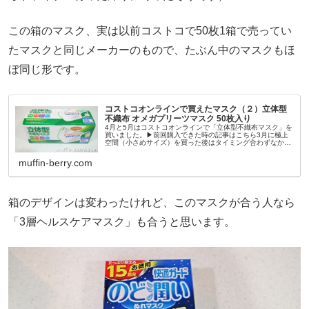
この箱のマスク、実は以前コストコで50枚1箱で売ってい
たマスクと同じメーカーのもので、たぶん中のマスクもほ
ぼ同じ形です。
コストコオンラインで買えたマスク（２）立体型
不織布 オメガプリーツマスク 50枚入り
4月と5月はコストコオンラインで「立体型不織布マスク」を
買いました。▶︎前回購入できた時の記事はこちら3月に極上
空間（小さめサイズ）を買った後はタイミング合わずなかな
か買えず久しぶり。注文できたのは「立体型不織布マスク」
マスクを買えた日時と...
muffin-berry.com
箱のデザインは変わったけれど、このマスクが合う人なら
「3層ヘルスケアマスク」も合うと思います。