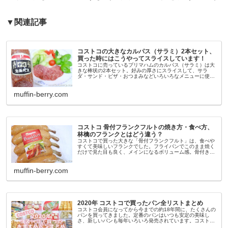
▼関連記事
コストコの大きなカルパス（サラミ）2本セット、
買った時にはこうやってスライスしています！
コストコに売っているプリマハムのカルパス（サラミ）は大
きな棒状の2本セット。好みの厚さにスライスして、サラ
ダ・サンド・ピザ・おつまみなどいろいろなメニューに使え
てとってもコスパの良い商品です。でもこのカルパス、大き
くて太いから薄くスライスす...
muffin-berry.com
コストコ 骨付フランクフルトの焼き方・食べ方、
林檎のフランクとはどう違う？
コストコで買った大きな「骨付フランクフルト」は、食べや
すくて美味しいフランクでした。フライパンでこのまま焼く
だけで見た目も良く、メインになるボリューム感。骨付きだ
けど、骨は差してあるだけなので食べる時に邪魔になりませ
ん。コストコにはいろんな...
muffin-berry.com
2020年 コストコで買ったパン全リストまとめ
コストコ会員になってから今までの約18年間に、たくさんの
パンを買ってきました。定番のパンはいつも安定の美味し
さ、新しいパンも毎年いろいろ発売されています。コストコ
のパンは急に販売が終わってしまう商品がある反面、「新商