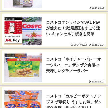
2024.10.25
コストコ
コストコオンラインでJAL Pay
が使えた！決済認証もすごく速
い♪キャンセル手続きも簡単
2024.01.22
2025.11.04
コストコ
コストコ「ネイチャーバレー オ
ーツ&ハニー」ザクザク食感の
美味しいグラノーラバー
2026.05.07
コストコ
コストコ「カルビー ポテトチッ
プス ザ厚切り うすしお味」ザク
ザク食感、食べ応えあり！