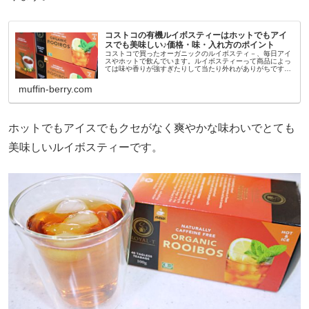
コストコの有機ルイボスティーはホットでもアイ
スでも美味しい♪価格・味・入れ方のポイント
コストコで買ったオーガニックのルイボスティ－、毎日アイ
スやホットで飲んでいます。ルイボスティーって商品によっ
ては味や香りが強すぎたりして当たり外れがありがちです
が、コストコのオーガニックルイボスティーはとっても飲み
やすい味ですごく気に入りま...
muffin-berry.com
ホットでもアイスでもクセがなく爽やかな味わいでとても
美味しいルイボスティーです。