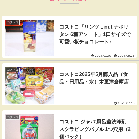
コストコ
コストコ「リンツ Lindt ナポリ
タン 6種アソート」1口サイズで
可愛い板チョコレート♪
2024.01.08
2024.08.26
コストコ
コストコ2025年5月購入品（食
品・日用品・水）木更津倉庫店
2025.07.13
コストコ
コストコ ジャバ 風呂釜洗浄剤
スクラビングバブル 1つ穴用（2
個パック）