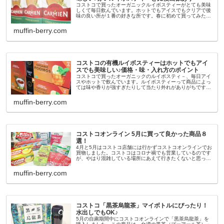
コストコで買ったオーガニックルイボスティーがとても美味
しくて毎日飲んでいます。ホットでもアイスでもクリアで後
味の良い所が１番の好きな所です。春に初めて買ってみた
「オーガニック グリーン ルイボスティ－」は今まで飲んで
いた赤茶色のルイボスティ...
muffin-berry.com
コストコの有機ルイボスティーはホットでもアイ
スでも美味しい♪価格・味・入れ方のポイント
コストコで買ったオーガニックのルイボスティ－、毎日アイ
スやホットで飲んでいます。ルイボスティーって商品によっ
ては味や香りが強すぎたりして当たり外れがありがちです
が、コストコのオーガニックルイボスティーはとっても飲み
やすい味ですごく気に入りま...
muffin-berry.com
コストコオンライン 5月に買って良かった商品８
選！
4月と5月はコストコ店舗には行かずコストコオンラインでお
買物しました。コストコはコロナ禍でも営業しているのです
が、やはり混雑している場所にあえて行きたくないと思った
ので5月も引き続きオンラインだけを利用しています。オン
ラインの価格は税込・送...
muffin-berry.com
コストコ「黒茶烏龍茶」マイボトルにぴったり！
水出しでもOK♪
5月の自粛期間中にコストコオンラインで「黒茶烏龍茶」を