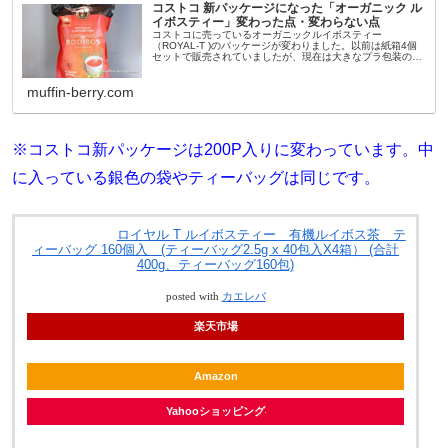
コストコ 新パッケージになった「オーガニック ル
イボスティー」変わった点・変わらない点
コストコに売っているオーガニックルイボスティー
（ROYAL-T )のパッケージが変わりました。以前は紙箱4個
セットで販売されていましたが、現在は大きなプラ包装のパ
ッケージになり容量も増量されています。今回は新パッケー
ジになったオーガニックル...
muffin-berry.com
※コストコ新パッケージは200P入りに変わっています。中
に入っている銀色の袋やティーバッグは同じです。
ロイヤル T ルイボスティー 有機ルイボス茶 テ
ィーバッグ 160個入 (ティーバッグ2.5g x 40包入X4箱） (合計
400g、ティーバッグ160包)
posted with
カエレバ
楽天市場
Amazon
Yahooショッピング