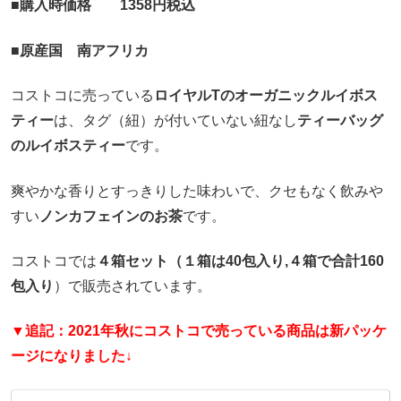
■購入時価格 1358円税込
■原産国 南アフリカ
コストコに売っている
ロイヤルTのオーガニックルイボス
ティー
は、タグ（紐）が付いていない紐なし
ティーバッグ
のルイボスティー
です。
爽やかな香りとすっきりした味わいで、クセもなく飲みや
すい
ノンカフェインのお茶
です。
コストコでは
４箱セット（１箱は40包入り,４箱で合計160
包入り
）で販売されています。
▼追記：2021年秋にコストコで売っている商品は新パッケ
ージになりました↓