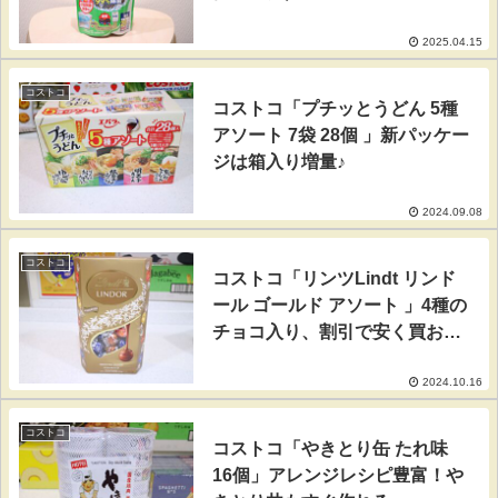
2025.04.15
コストコ
コストコ「プチッとうどん 5種
アソート 7袋 28個 」新パッケー
ジは箱入り増量♪
2024.09.08
コストコ
コストコ「リンツLindt リンド
ール ゴールド アソート 」4種の
チョコ入り、割引で安く買お
う！
2024.10.16
コストコ
コストコ「やきとり缶 たれ味
16個」アレンジレシピ豊富！や