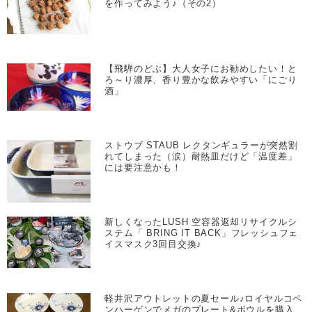
を作ってみよう♪（その2）
【飛騨のどぶ】大人女子にお勧めしたい！と
ろ～り濃厚、香り豊かな飲みやすい「にごり
酒」
ストウブ STAUB レクタンギュラーが突然割
れてしまった（涙）耐熱皿だけど「温度差」
には要注意かも！
新しくなったLUSH 空容器返却リサイクルシ
ステム「 BRING IT BACK」フレッシュフェ
イスマスク3回目交換♪
軽井沢アウトレットの夏セール♪ロイヤルコペ
ンハーゲンでメガのプレート&ボウルを購入