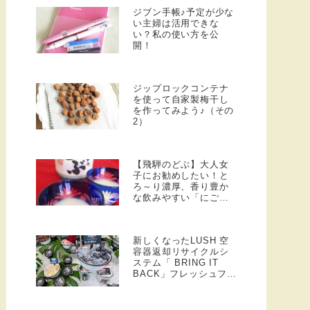
ジブン手帳♪予定が少な
い主婦は活用できな
い？私の使い方を公
開！
ジップロックコンテナ
を使って自家製梅干し
を作ってみよう♪（その
2）
【飛騨のどぶ】大人女
子にお勧めしたい！と
ろ～り濃厚、香り豊か
な飲みやすい「にごり
酒」
新しくなったLUSH 空
容器返却リサイクルシ
ステム「 BRING IT
BACK」フレッシュフェ
イスマスク3回目交換♪