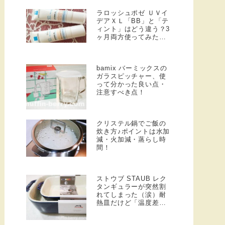
ラロッシュポゼ ＵＶイ
デアＸＬ「BB」と「テ
ィント」はどう違う？3
ヶ月両方使ってみた感
想☆
bamix バーミックスの
ガラスピッチャー、使
って分かった良い点・
注意すべき点！
クリステル鍋でご飯の
炊き方♪ポイントは水加
減・火加減・蒸らし時
間！
ストウブ STAUB レク
タンギュラーが突然割
れてしまった（涙）耐
熱皿だけど「温度差」
には要注意かも！