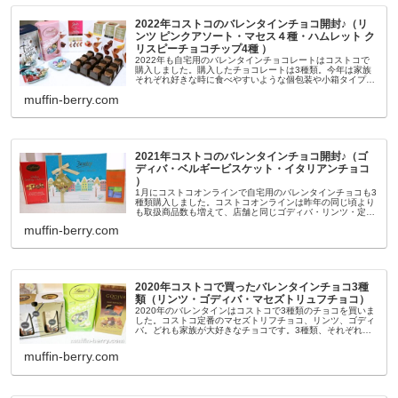
2022年コストコのバレンタインチョコ開封♪（リ
ンツ ピンクアソート・マセス４種・ハムレット ク
リスピーチョコチップ4種 ）
2022年も自宅用のバレンタインチョコレートはコストコで
購入しました。購入したチョコレートは3種類。今年は家族
それぞれ好きな時に食べやすいような個包装や小箱タイプの
パッケージを選びました。開封した時の様子や食べた味の感
muffin-berry.com
想は、YouTubeに...
2021年コストコのバレンタインチョコ開封♪（ゴ
ディバ・ベルギービスケット・イタリアンチョコ
）
1月にコストコオンラインで自宅用のバレンタインチョコも3
種類購入しました。コストコオンラインは昨年の同じ頃より
も取扱商品数も増えて、店舗と同じゴディバ・リンツ・定番
のマセズのトリュフチョコまでいろいろ買えるようになって
muffin-berry.com
います。今年は去年購入...
2020年コストコで買ったバレンタインチョコ3種
類（リンツ・ゴディバ・マセズトリュフチョコ）
2020年のバレンタインはコストコで3種類のチョコを買いま
した。コストコ定番のマセズトリフチョコ、リンツ、ゴディ
バ。どれも家族が大好きなチョコです。3種類、それぞれ開
封時の様子と味の感想をご紹介します。※購入時の記事はこ
ちら★動画でもご覧い...
muffin-berry.com