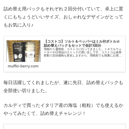
詰め替え用パックもそれぞれ２回分付いていて、卓上に置
くにもちょうどいいサイズ、おしゃれなデザインがとって
もお気に入り♪
【コストコ】ソルト＆ペッパーはミル付ボトル☆
詰め替えパックもセットで合計3回分
増税の１週間前、コストコに行ってきました。ミネラルウォ
ーターや日用品のストックの買い足しです。コストコは為替
変動で店頭価格も変化しますから、増税前でも慎重にお買
物。必要な物を中心に買ってきました。ブラックペッパーを
切らしていたので、とり急ぎ...
muffin-berry.com
毎日活躍してくれましたが、遂に先日、詰め替えパックも
全部使い切りました。
カルディで買ったイタリア産の海塩（粗粒）でも使えるか
やってみたくて、詰め替えチャレンジ！