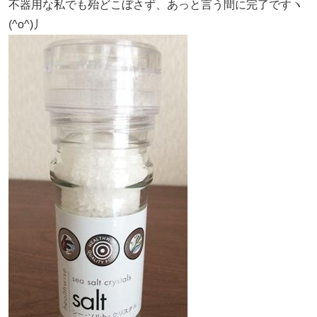
不器用な私でも殆どこぼさず、あっと言う間に完了ですヽ
(^o^)丿