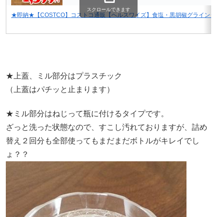
スクロールできます
★即納★【COSTCO】コストコ通販【ヘルスワイズ】食塩・黒胡椒グラインダ
★上蓋、ミル部分はプラスチック
（上蓋はパチッと止まります）
★ミル部分はねじって瓶に付けるタイプです。
ざっと洗った状態なので、すこし汚れておりますが、詰め
替え２回分も全部使ってもまだまだボトルがキレイでし
ょ？？