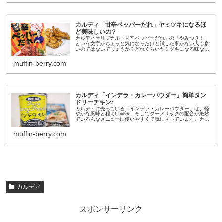
カルディ「甘辛ペッパーだれ」ヤミツキになるほ
ど美味しいの？
カルディオリジナル「甘辛ペッパーだれ」の「やみつき！」
という文字がちょっと気になったけど試した事がない人も多
いのではないでしょうか？どれくらいヤミツキになる味なの
かな？って思いますよね。私も「やみつき！」の文字に惹か
れて昨年初めて購入しまし...
muffin-berry.com
カルディ「インデラ・カレーパウダー」簡単タン
ドリーチキン♪
カルディに売っている「インデラ・カレーパウダー」は、軽
やかな風味と程よい辛味、そしてターメリックの配合が絶妙
でいろんなメニューに使いやすくて気に入っています。カル
ディには他にもカレー粉が売っているけれど、この香りと風
味がお料理にとっても使い...
muffin-berry.com
カルディ
スポンサーリンク