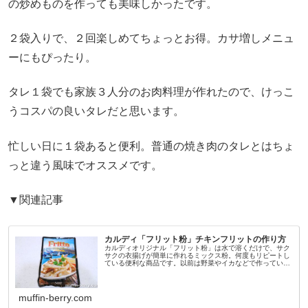
の炒めものを作っても美味しかったです。
２袋入りで、２回楽しめてちょっとお得。カサ増しメニュ
ーにもぴったり。
タレ１袋でも家族３人分のお肉料理が作れたので、けっこ
うコスパの良いタレだと思います。
忙しい日に１袋あると便利。普通の焼き肉のタレとはちょ
っと違う風味でオススメです。
▼関連記事
カルディ「フリット粉」チキンフリットの作り方
カルディオリジナル「フリット粉」は水で溶くだけで、サク
サクの衣揚げが簡単に作れるミックス粉。何度もリピートし
ている便利な商品です。以前は野菜やイカなどで作っていた
けれど、現在は鶏胸肉で作っています。フリット粉1袋でボ
リューム満点のカサ増しメ...
muffin-berry.com