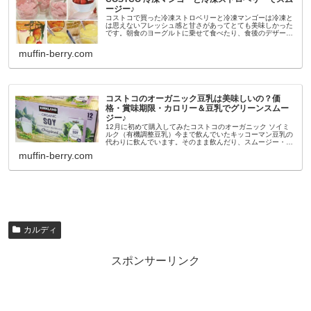
ージー♪
コストコで買った冷凍ストロベリーと冷凍マンゴーは冷凍と
は思えないフレッシュ感と甘さがあってとても美味しかった
です。朝食のヨーグルトに乗せて食べたり、食後のデザート
にバナナと一緒にバーミックスでスムージーも簡単に作れま
した。冷凍ストロベリー＆...
muffin-berry.com
コストコのオーガニック豆乳は美味しいの？価
格・賞味期限・カロリー＆豆乳でグリーンスムー
ジー♪
12月に初めて購入してみたコストコのオーガニック ソイミ
ルク（有機調整豆乳）今まで飲んでいたキッコーマン豆乳の
代わりに飲んでいます。そのまま飲んだり、スムージー・グ
ラタン・スープなどにも使ってみました。コストコの有機豆
muffin-berry.com
乳の価格・賞味期限・カ...
カルディ
スポンサーリンク