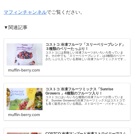
マフィンチャンネル
でご覧ください。
▼関連記事
コストコ 冷凍フルーツ「スリーベリーブレンド」
３種類のベリーたっぷり！
コストコには美味しい冷凍フルーツがいろいろ売っていま
す。その中でも「スリーベリーブレンド」は3種類のベリー
がたっぷり入っている美味しい冷凍フルーツミックスです。
冷凍でもベリーの甘酸っぱさと粒々食感がしっかり味わえ
て、ベリー好きにはたまらない...
muffin-berry.com
コストコ 冷凍フルーツミックス「Sunrise
Growers 」4種類のフルーツ入り！
コストコにはいろいろな種類の冷凍フルーツが売っていま
す。Sunrise Growersの冷凍フルーツミックスはコストコで
も長く販売されている商品。ストロベリー・パイナップル・
レッドグレープ・桃の4種類が入っています。この時に初め
て購入してみ...
muffin-berry.com
COSTCO 冷凍マンゴーと冷凍ストロベリーでスム