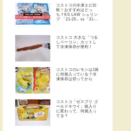
コストコの冷凍エビ比
較！おすすめはどっ
ち？KS LAW シュリン
プ 「21-25」vs「31-
40」
コストコ 大きな「つる
しベーコン」カットし
て冷凍保存が便利！
コストコのレモンは1袋
に何個入っている？冷
凍保存は切ってから
コストコ「ゼスプリ ゴ
ールドキウイ」箱入り
に変わって、何個入っ
てる？