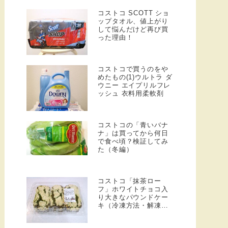
コストコ SCOTT ショ
ップタオル、値上がり
して悩んだけど再び買
った理由！
コストコで買うのをや
めたもの(1)ウルトラ ダ
ウニー エイプリルフレ
ッシュ 衣料用柔軟剤
コストコの「青いバナ
ナ」は買ってから何日
で食べ頃？検証してみ
た（冬編）
コストコ「抹茶ロー
フ」ホワイトチョコ入
り大きなパウンドケー
キ（冷凍方法・解凍方
法）