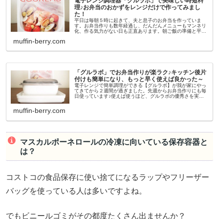
電子レンジ調理器「グルラボ」で美味しい時短料
理♪お弁当のおかずをレンジだけで作ってみまし
た！
平日は毎朝５時に起きて、夫と息子のお弁当を作っていま
す。お弁当作りも数年経過し、だんだんメニューもマンネリ
化、作る気力がない日も正直あります。朝ご飯の準備と平行
してのお弁当作り、後片付けも本当に大変。お弁当作りをも
muffin-berry.com
っと楽にしたい！と思って、...
「グルラボ」でお弁当作りが楽ラク♪キッチン後片
付けも簡単になり、もっと早く使えば良かった～
電子レンジで簡単調理ができる【グルラボ】が我が家にやっ
てきてから２週間が過ぎました。先週からお弁当作りにも毎
日使っています♪使えば使うほど、グルラボの優秀さを実感
中。おかず作りがとてもラクになりました!レンジでこんなに
ちゃんとした料理が少量...
muffin-berry.com
マスカルポーネロールの冷凍に向いている保存容器と
は？
コストコの食品保存に使い捨てになるラップやフリーザー
バッグを使っている人は多いですよね。
でもビニールゴミがその都度たくさん出ませんか？