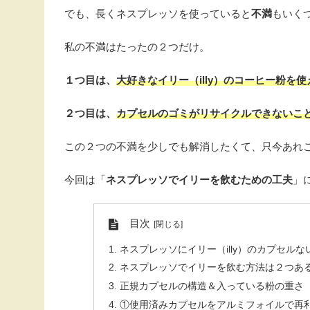
でも、長くネスプレッソを使っていると
不満
もいく
私の不満はたったの２つだけ。
１つ目は、
大好きなイリー（illy）のコーヒー粉を
２つ目は、
カプセルのゴミがリサイクルできないこ
この２つの不満を少しでも解消したくて、只今あれ
今回は「
ネスプレッソでイリーを飲むための工夫
」
目次
ネスプレッソにイリー（illy）のカプセルな
ネスプレッソでイリーを飲む方法は２つあ
正規カプセルの構造＆入っている粉の重さ
①使用済みカプセルをアルミフォイルで再