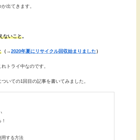
つか出てきます。
使えないこと
。
と
（→
2020年夏にリサイクル回収始まりました
）
これトライ中なのです。
についての1回目の記事を書いてみました。
い
る！
利用する方法