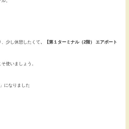
ナル。
り、少し休憩したくて
、【第１ターミナル（2階） エアポート
こそ使いましょう。
LD」になりました