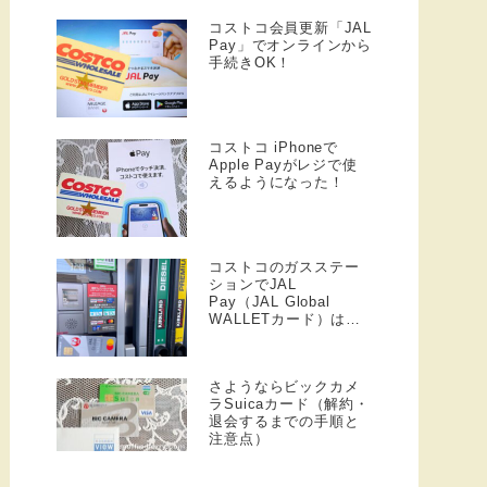
コストコ会員更新「JAL
Pay」でオンラインから
手続きOK！
コストコ iPhoneで
Apple Payがレジで使
えるようになった！
コストコのガスステー
ションでJAL
Pay（JAL Global
WALLETカード）は使
える？使えない？前橋
倉庫店で試してきた！
さようならビックカメ
ラSuicaカード（解約・
退会するまでの手順と
注意点）