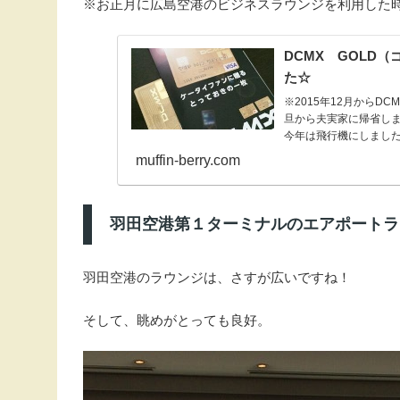
※お正月に広島空港のビジネスラウンジを利用した
DCMX GOLD
た☆
※2015年12月からD
旦から夫実家に帰省し
今年は飛行機にしました
muffin-berry.com
羽田空港第１ターミナルのエアポートラ
羽田空港のラウンジは、さすが広いですね！
そして、眺めがとっても良好。