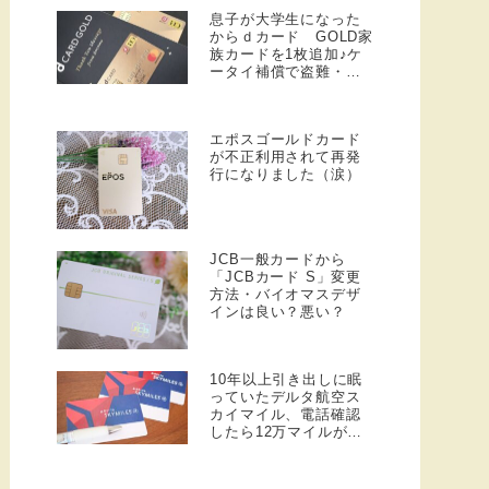
息子が大学生になった
からｄカード GOLD家
族カードを1枚追加♪ケ
ータイ補償で盗難・紛
失ちょっと安心！
エポスゴールドカード
が不正利用されて再発
行になりました（涙）
JCB一般カードから
「JCBカード S」変更
方法・バイオマスデザ
インは良い？悪い？
10年以上引き出しに眠
っていたデルタ航空ス
カイマイル、電話確認
したら12万マイルが今
も生きていた！（有効
期限なし）