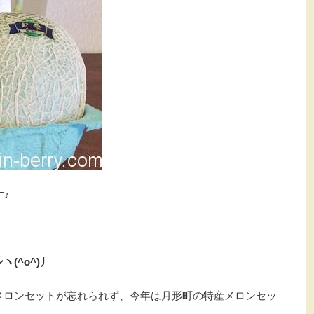
す♪
(^o^)丿
メロンセットが忘れられず、今年は月形町の特産メロンセッ