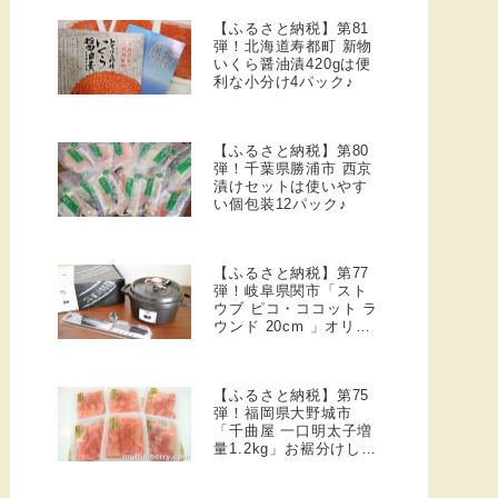
【ふるさと納税】第81
弾！北海道寿都町 新物
いくら醤油漬420gは便
利な小分け4パック♪
【ふるさと納税】第80
弾！千葉県勝浦市 西京
漬けセットは使いやす
い個包装12パック♪
【ふるさと納税】第77
弾！岐阜県関市「スト
ウブ ピコ・ココット ラ
ウンド 20cm 」オリジ
ナル鵜飼ノブ付♪
【ふるさと納税】第75
弾！福岡県大野城市
「千曲屋 一口明太子増
量1.2kg」お裾分けしや
すい200g×6Pセット