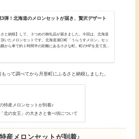
第3弾！北海道のメロンセットが届き、贅沢デザート
るさと納税】して、３つめの御礼品が届きました。今回は、北海道
ら頂いたメロンセットです。北海道浦臼町「うらうすメロン」セッ
幌から車で約１時間半の距離にある小さな町。町のHPを見て見...
前もって調べてから月形町にふるさと納税しました。
の特産メロンセットが到着♪
「北の女王」の大きさと食べ頃について
特産メロンセットが到着♪