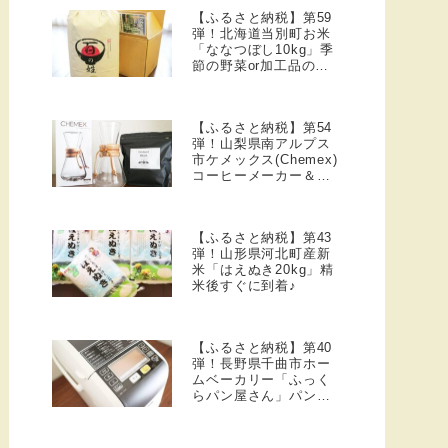
【ふるさと納税】第59
弾！北海道当別町お米
「ななつぼし10kg」季
節の野菜or加工品のお
まけ付き
【ふるさと納税】第54
弾！山梨県南アルプス
市ケメックス(Chemex)
コーヒーメーカー＆焙
煎珈琲豆セット
【ふるさと納税】第43
弾！山形県河北町産新
米「はえぬき20kg」精
米後すぐに到着♪
【ふるさと納税】第40
弾！長野県千曲市ホー
ムベーカリー「ふっく
らパン屋さん」パン・
ヨーグルト・焼き芋も
作れた♪