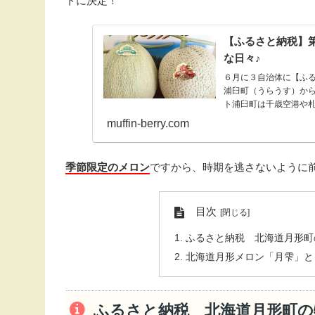
トに決定！
【ふるさと納税】
な日々♪
６月に３自治体に【ふ
浦臼町（うらうす）か
ト浦臼町は千歳空港や札
muffin-berry.com
季節限定のメロン
ですから、時期を逃さないように
目次
ふるさと納税 北海道月形町
北海道月形メロン「月雫」と
ふるさと納税 北海道月形町の