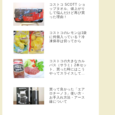
コストコ SCOTT ショ
ップタオル、値上がり
して悩んだけど再び買
った理由！
コストコのレモンは1袋
に何個入っている？冷
凍保存は切ってから
コストコの大きなカル
パス（サラミ）2本セッ
ト、買った時にはこう
やってスライスしてい
ます！
買って良かった「エア
ロチーノ３」使い方・
お手入れ方法・アース
線について