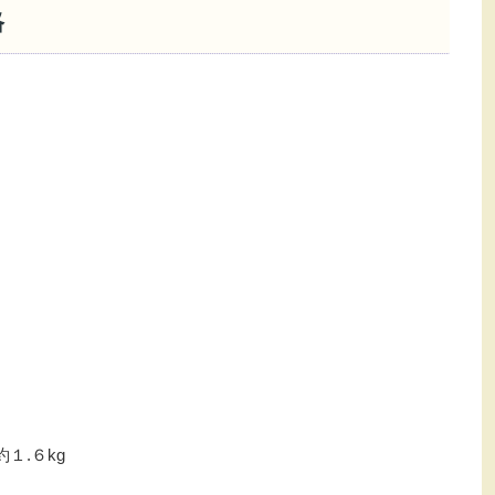
格
１.６kg