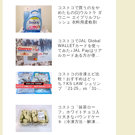
コストコで買うのをや
めたもの(1)ウルトラ ダ
ウニー エイプリルフレ
ッシュ 衣料用柔軟剤
コストコでJAL Global
WALLETカードを使っ
てみた♪JAL Payはリア
ルカードある方が便
利！
コストコの冷凍エビ比
較！おすすめはどっ
ち？KS LAW シュリン
プ 「21-25」vs「31-
40」
コストコ「抹茶ロー
フ」ホワイトチョコ入
り大きなパウンドケー
キ（冷凍方法・解凍方
法）