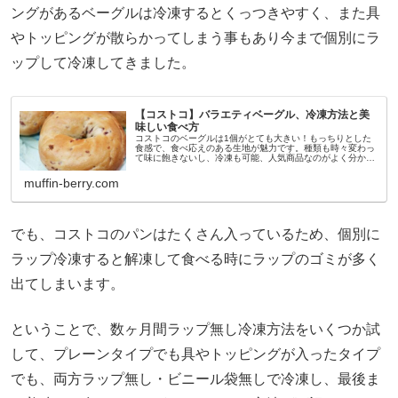
ングがあるベーグルは冷凍するとくっつきやすく、また具
やトッピングが散らかってしまう事もあり今まで個別にラ
ップして冷凍してきました。
【コストコ】バラエティベーグル、冷凍方法と美
味しい食べ方
コストコのベーグルは1個がとても大きい！もっちりとした
食感で、食べ応えのある生地が魅力です。種類も時々変わっ
て味に飽きないし、冷凍も可能、人気商品なのがよく分かり
ます。このベーグルを食べたら、もう普通のベーグルには戻
れなくなります。先月久し...
muffin-berry.com
でも、コストコのパンはたくさん入っているため、個別に
ラップ冷凍すると解凍して食べる時にラップのゴミが多く
出てしまいます。
ということで、数ヶ月間ラップ無し冷凍方法をいくつか試
して、プレーンタイプでも具やトッピングが入ったタイプ
でも、両方ラップ無し・ビニール袋無しで冷凍し、最後ま