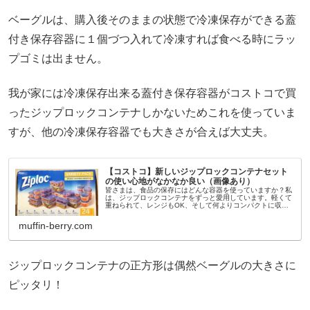
ベーグルは、購入後そのままの状態で冷凍保存ができる蓋
付き保存容器に１個づつ入れて冷凍すれば食べる時にラッ
プゴミは出ません。
我が家には冷凍保存出来る蓋付き保存容器がコストコで買
ったジップロックコンテナしかないためこれを使っていま
すが、他の冷凍保存容器でも大きさが合えば大丈夫。
【コストコ】新しいジップロックコンテナセット
の使い心地がなかなか良い（画像あり）
皆さまは、食品の保存にはどんな容器を使っていますか？私
は、ジップロックコンテナをずっと愛用しています。軽くて
重ねられて、レンジもOK、そして何よりコンパクトに収納
できるのがジップロックコンテナの良さ。使いが激しいので
劣化も早いのは難点ですが...
muffin-berry.com
ジップロックコンテナの正方形は偶然ベーグルの大きさに
ピッタリ！