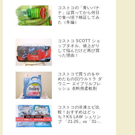
コストコの「青いバナ
ナ」は買ってから何日
で食べ頃？検証してみ
た（冬編）
コストコ SCOTT ショ
ップタオル、値上がり
して悩んだけど再び買
った理由！
コストコで買うのをや
めたもの(1)ウルトラ ダ
ウニー エイプリルフレ
ッシュ 衣料用柔軟剤
コストコの冷凍エビ比
較！おすすめはどっ
ち？KS LAW シュリン
プ 「21-25」vs「31-
40」