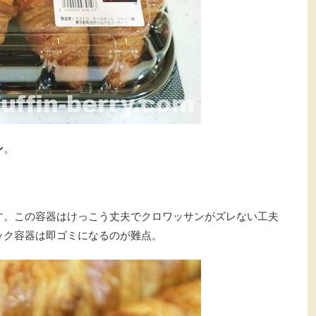
ン
。
。
す。この容器はけっこう丈夫でクロワッサンがズレない工夫
ック容器は即ゴミになるのが難点。