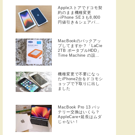
Appleストアでドコモ契
約のまま機種変更
♪iPhone SE３も8,800
円値引き＆シェアパッ
クも解約可能！
MacBookのバックアッ
プしてますか？「LaCie
2TB ポータブルHDD」
Time Machine の設定
も簡単！
機種変更で不要になっ
たiPhone2台をドコモシ
ョップで下取りに出し
ました
MacBook Pro 13 バッ
テリー交換はいくら？
AppleCare+延長はムダ
じゃない！