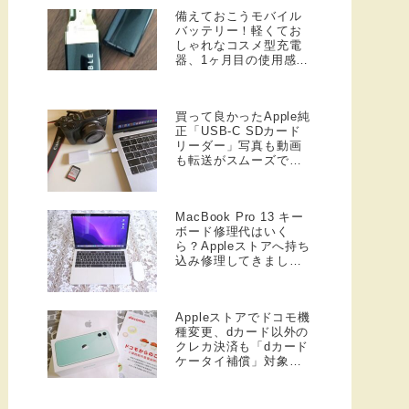
備えておこうモバイル
バッテリー！軽くてお
しゃれなコスメ型充電
器、1ヶ月目の使用感想
♪
買って良かったApple純
正「USB-C SDカード
リーダー」写真も動画
も転送がスムーズで速
い！
MacBook Pro 13 キー
ボード修理代はいく
ら？Appleストアへ持ち
込み修理してきまし
た！
Appleストアでドコモ機
種変更、dカード以外の
クレカ決済も「dカード
ケータイ補償」対象に
なる？