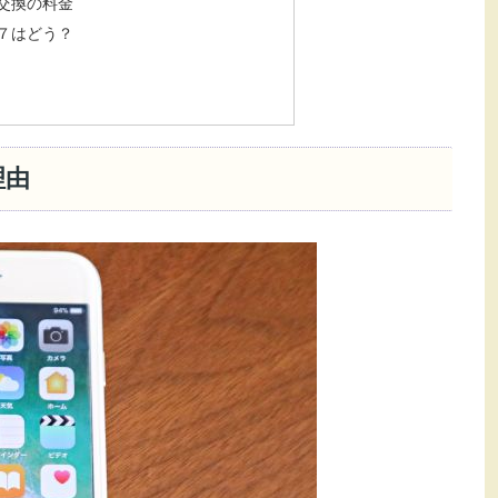
ー交換の料金
e７はどう？
理由