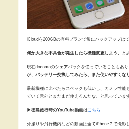
iCloudを200GBの有料プランで常にバックアップ
何か大きな不具合が発生したら機種変更しよう
、と
現在docomoのシェアパックを使っていることもあ
が、
バッテリー交換してみたら、また使いやすくな
最新機種に比べたらスペックも低いし、カメラ性能
ていて意外とまだまだ使えるんだな、と思っていま
▶徳島旅行時のYouTube動画は
こちら
外撮りや飛行機内などの動画は全てiPhone７で撮