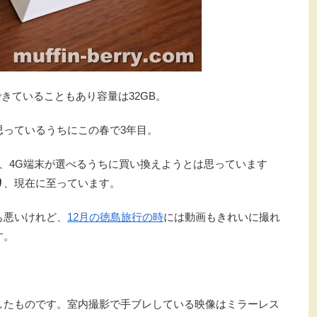
はできていることもあり容量は32GB。
思っているうちにこの春で3年目。
り、4G端末が選べるうちに買い換えようとは思っています
り
、現在に至っています。
も悪いけれど、
12月の徳島旅行の時
には動画もきれいに撮れ
す。
影したものです。室内撮影で手ブレしている映像はミラーレス