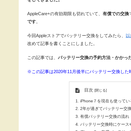
AppleCare+の有効期限も切れていて、
有償での交換
です
。
今回Appleストアでバッテリー交換をしてみたら、
以
改めて記事を書くことにしました。
この記事では、
バッテリー交換の予約方法・かかっ
※この記事は2020年11月後半にバッテリー交換し
目次
iPhone７を現在も使って
2年が過ぎてバッテリー交
有償バッテリー交換の流れ（
バッテリー交換時にケース