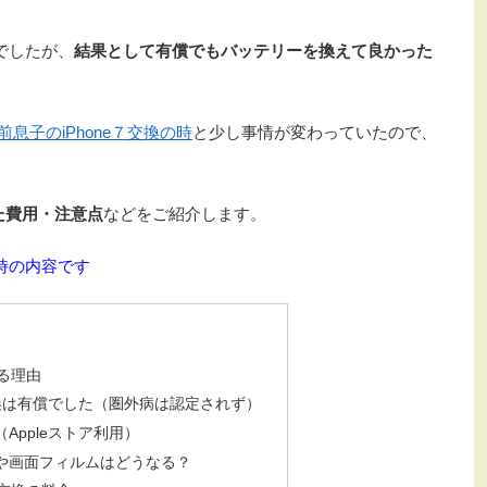
でしたが、
結果として有償でもバッテリーを換えて良かった
前息子のiPhone７交換の時
と少し事情が変わっていたので、
た費用・注意点
などをご紹介します。
た時の内容です
いる理由
換は有償でした（圏外病は認定されず）
Appleストア利用）
や画面フィルムはどうなる？