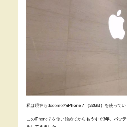
私は現在もdocomoの
iPhone７（32GB）
を使ってい
このiPhone７を使い始めてから
もうすぐ3年
、
バッテ
をしてきました。