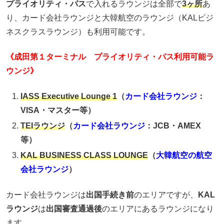
プライオリティ・パス
で入れるラウンジは全部で
3ヶ所
あ
り、カード会社ラウンジと大韓航空のラウンジ（KALビジ
ネスクラスラウンジ）も利用可能です。
《成田第１ターミナル プライオリティ・パス利用可能ラ
ウンジ》
IASS Executive Lounge 1
（
カード会社ラウンジ
：
VISA・マスター等）
TEIラウンジ
（
カード会社ラウンジ
：JCB・AMEX
等）
KAL BUSINESS CLASS LOUNGE
（
大韓航空の航空
会社ラウンジ
）
カード会社ラウンジは
出国手続き前
のエリアですが、
KAL
ラウンジ
は
出国審査通過後
のエリアにあるラウンジになり
ます。