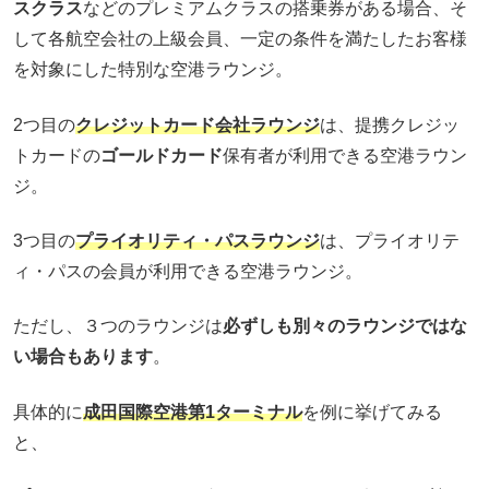
スクラス
などのプレミアムクラスの搭乗券がある場合、そ
して各航空会社の上級会員、一定の条件を満たしたお客様
を対象にした特別な空港ラウンジ。
2つ目の
クレジットカード会社ラウンジ
は、提携クレジッ
トカードの
ゴールドカード
保有者が利用できる空港ラウン
ジ。
3つ目の
プライオリティ・パスラウンジ
は、プライオリテ
ィ・パスの会員が利用できる空港ラウンジ。
ただし、３つのラウンジは
必ずしも別々のラウンジではな
い場合もあります
。
具体的に
成田国際空港第1ターミナル
を例に挙げてみる
と、