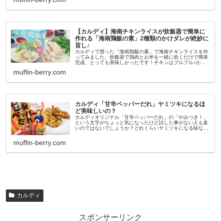
【カルディ】海南チキンライスが炊飯器で簡単に
作れる「海南鶏飯の素」2種類のかけダレが絶妙に
旨し♪
カルディで買った「海南鶏飯の素」で海南チキンライスを作
ってみました。炊飯器で鶏肉とお米を一緒に炊くだけで簡単
完成、とっても美味しかったです！チキンはプルプル♪かけ
ダレ2種類がかなり本格的。クセになる味でした。カルディ
muffin-berry.com
オリジナル「海南鶏飯の素...
カルディ「甘辛ペッパーだれ」ヤミツキになるほ
ど美味しいの？
カルディオリジナル「甘辛ペッパーだれ」の「やみつき！」
という文字がちょっと気になったけど試した事がない人も多
いのではないでしょうか？どれくらいヤミツキになる味なの
かな？って思いますよね。私も「やみつき！」の文字に惹か
れて昨年初めて購入しまし...
muffin-berry.com
カルディ
スポンサーリンク