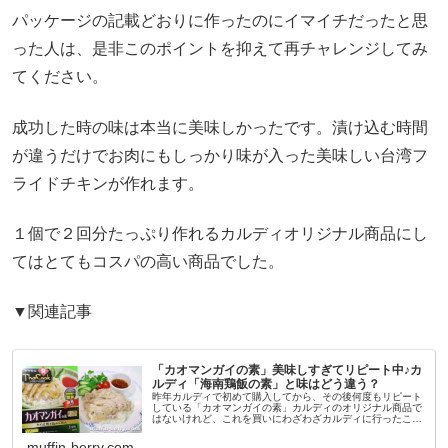
パッケージの記載どおりに作ったのにイマイチだったと思
った人は、是非このポイントを抑えて再チャレンジしてみ
てください。
成功した時の味は本当に美味しかったです。漬け込む時間
が違うだけでお肉にもしっかり味が入った美味しい台湾フ
ライドチキンが作れます。
１個で２回分たっぷり作れるカルディオリジナル商品にし
てはとてもコスパの高い商品でした。
▼関連記事
「カオマンガイの素」美味しすぎてリピート中♪カ
ルディ「海南鶏飯の素」と味はどう違う？
昨年カルディで初めて購入してから、その後何度もリピート
している「カオマンガイの素」カルディのオリジナル商品で
はないけれど、これを買いにわざわざカルディに行ったこと
もあるくらい気に入っています。炊飯器で作れる同じタイプ
の商品に、カルディ「海南...
muffin-berry.com