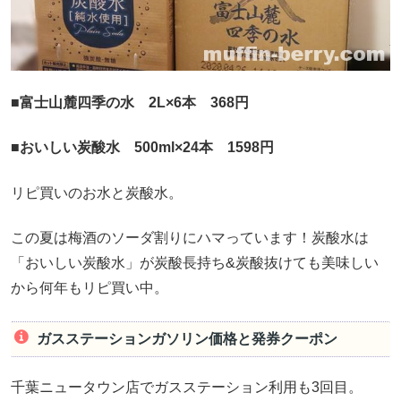
■富士山麓四季の水 2L×6本 368円
■おいしい炭酸水 500ml×24本 1598円
リピ買いのお水と炭酸水。
この夏は梅酒のソーダ割りにハマっています！炭酸水は
「おいしい炭酸水」が炭酸長持ち&炭酸抜けても美味しい
から何年もリピ買い中。
ガスステーションガソリン価格と発券クーポン
千葉ニュータウン店でガスステーション利用も3回目。