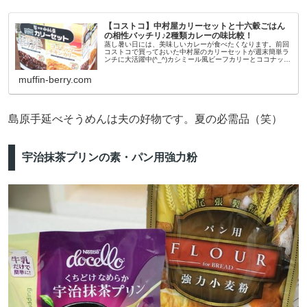
【コストコ】中村屋カリーセットと十六穀ごはん
の相性バッチリ♪2種類カレーの味比較！
蒸し暑い日には、美味しいカレーが食べたくなります。前回
コストコで買っておいた中村屋のカリーセットが週末簡単ラ
ンチに大活躍中(^_^)カシミール風ビーフカリーとココナッツ
チキンカリーの2種類が入った中村屋カリーセットはどちら
もコクがあってすご...
muffin-berry.com
島原手延べそうめんは夫の好物です。夏の必需品（笑）
宇治抹茶プリンの素・パン用強力粉