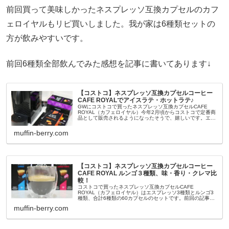
前回買って美味しかったネスプレッソ互換カプセルのカフ
ェロイヤルもリピ買いしました。我が家は6種類セットの
方が飲みやすいです。
前回6種類全部飲んでみた感想を記事に書いてあります↓
【コストコ】ネスプレッソ互換カプセルコーヒー
CAFE ROYALでアイスラテ・ホットラテ♪
GWにコストコで買ったネスプレッソ互換カプセルCAFE
ROYAL（カフェロイヤル）今年2月頃からコストコで定番商
品として販売されるようになったそうで、嬉しいです。エス
プレッソ3種類＋ルンゴ3種類、合計60カプセル入ったアソ
ート6種セットは...
muffin-berry.com
【コストコ】ネスプレッソ互換カプセルコーヒー
CAFE ROYAL ルンゴ３種類、味・香り・クレマ比
較！
コストコで買ったネスプレッソ互換カプセルCAFE
ROYAL（カフェロイヤル）はエスプレッソ3種類とルンゴ3
種類、合計6種類の60カプセルのセットです。前回の記事で
はエスプレッソカプセルで作ったアイスラテ・ホットラテの
muffin-berry.com
感想を書きました。この...