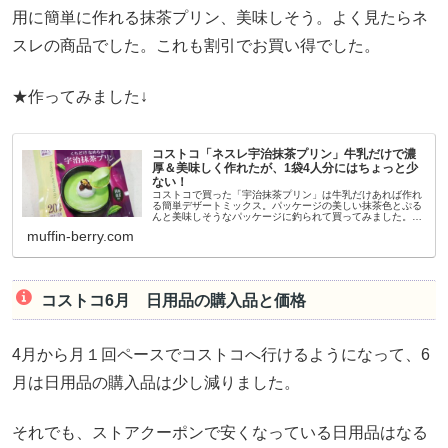
用に簡単に作れる抹茶プリン、美味しそう。よく見たらネ
スレの商品でした。これも割引でお買い得でした。
★作ってみました↓
コストコ「ネスレ宇治抹茶プリン」牛乳だけで濃
厚＆美味しく作れたが、1袋4人分にはちょっと少
ない！
コストコで買った「宇治抹茶プリン」は牛乳だけあれば作れ
る簡単デザートミックス。パッケージの美しい抹茶色とぷる
んと美味しそうなパッケージに釣られて買ってみました。本
当に作るのは簡単なのに濃厚で滑らかな口当たりに作れま
muffin-berry.com
す。確かに味はとても気に入...
コストコ6月 日用品の購入品と価格
4月から月１回ペースでコストコへ行けるようになって、6
月は日用品の購入品は少し減りました。
それでも、ストアクーポンで安くなっている日用品はなる