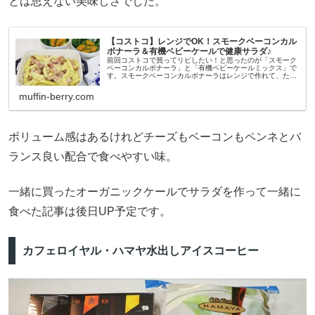
とは思えない美味しさでした。
【コストコ】レンジでOK！スモークベーコンカル
ボナーラ＆有機ベビーケールで健康サラダ♪
前回コストコで買ってリピしたい！と思ったのが「スモーク
ベーコンカルボナーラ」と「有機ベビーケールミックス」で
す。スモークベーコンカルボナーラはレンジで作れて、たっ
ぷり入っているから冷凍もOK。有機ベビーケールは、葉が
柔らかくて食べやすく、と...
muffin-berry.com
ボリューム感はあるけれどチーズもベーコンもペンネとバ
ランス良い配合で食べやすい味。
一緒に買ったオーガニックケールでサラダを作って一緒に
食べた記事は後日UP予定です。
カフェロイヤル・ハマヤ水出しアイスコーヒー