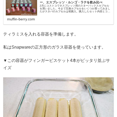
ー、エスプレッソ・ルンゴ・ラテを飲み比べ
2月にコストコでネスプレッソ用のスターバックスカプセル
を買いました。今まで互換カプセルをいくつか買ってみまし
たがスタバのカプセルは初購入。購入したセット内容とコー
ヒーの味、エスプレッソ・ルンゴ・ラテを作って飲み比べて
みた感想をご紹介します。...
muffin-berry.com
ティラミスを入れる容器を準備します。
私はSnapwareの正方形のガラス容器を使っています。
▼この容器がフィンガービスケット4本がピッタリ並ぶサ
イズ