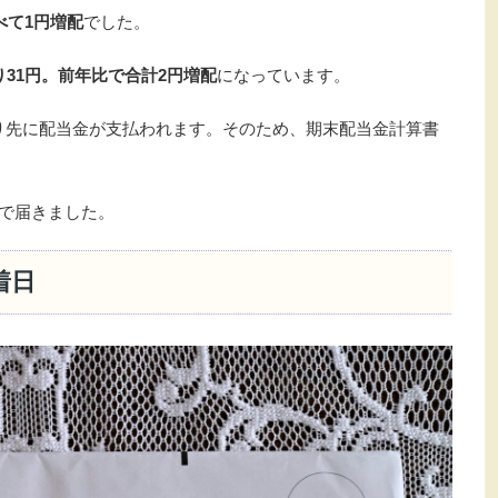
べて1円増配
でした。
31円。前年比で合計2円増配
になっています。
)より先に配当金が支払われます。そのため、期末配当金計算書
で届きました。
着日