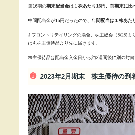
第16期の
期末配当金は１株あたり16円、前期末に比
中間配当金が15円だったので、
年間配当は１株あたり
J.フロントリテイリングの場合、株主総会（5/25
はも株主優待品より先に届きます。
株主優待品は配当金入金日から約2週間後に別の封書
2023年2月期末 株主優待の到