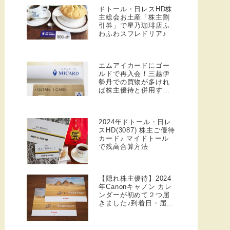
ドトール・日レスHD株
主総会お土産「株主割
引券」で星乃珈琲店ふ
わふわスフレドリア♪
エムアイカードにゴー
ルドで再入会！三越伊
勢丹での買物が多けれ
ば株主優待と併用する
方がお得だった（私の
失敗談）
2024年ドトール・日レ
スHD(3087) 株主ご優待
カード♪ マイドトール
で残高合算方法
【隠れ株主優待】2024
年Canonキャノン カレ
ンダーが初めて２つ届
きました♪到着日・届く
基準・1月〜12月