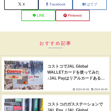
X
Facebook
はてブ
LINE
Pinterest
おすすめ記事
コストコ
コストコでJAL Global
WALLETカードを使ってみた
♪JAL Payはリアルカードある方
が便利！
2024.05.06
2024.09.06
コストコ
コストコのガスステーションで
JAL Pay（JAL Global