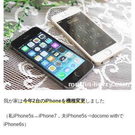
我が家は
今年2台のiPhoneを機種変更
しました
（私iPhone5s→iPhone7，夫iPhone5s⇒docomo withで
iPhone6s）