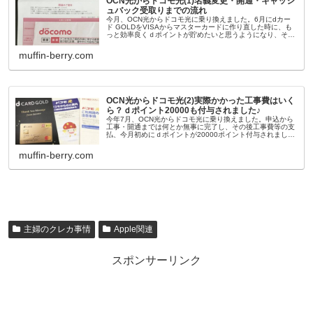
OCN光からドコモ光(1)名義変更・開通・キャッシ
ュバック受取りまでの流れ
今月、OCN光からドコモ光に乗り換えました。6月にdカー
ド GOLDをVISAからマスターカードに作り直した時に、も
っと効率良くｄポイントが貯めたいと思うようになり、その
時ドコモショップで相談して段取りを教えてもらい、今月7
月に実行し、先週...
muffin-berry.com
OCN光からドコモ光(2)実際かかった工事費はいく
ら？ｄポイント20000も付与されました♪
今年7月、OCN光からドコモ光に乗り換えました。申込から
工事・開通までは何とか無事に完了し、その後工事費等の支
払、今月初めにｄポイントが20000ポイント付与されまし
た。これにて全て終了！実行する前にはネットでいろいろ情
報を探して乗り換えで...
muffin-berry.com
主婦のクレカ事情
Apple関連
スポンサーリンク