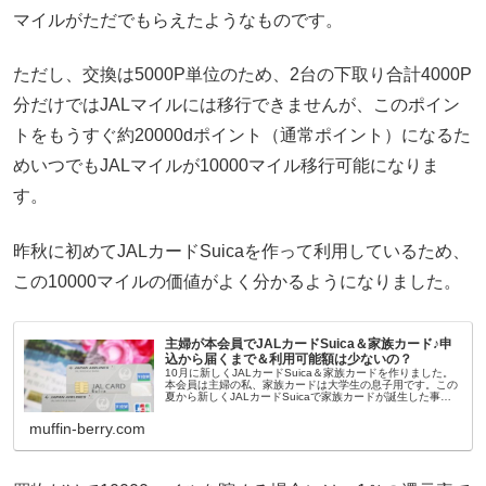
マイルがただでもらえたようなものです。
ただし、交換は5000P単位のため、2台の下取り合計4000P
分だけではJALマイルには移行できませんが、このポイン
トをもうすぐ約20000dポイント（通常ポイント）になるた
めいつでもJALマイルが10000マイル移行可能になりま
す。
昨秋に初めてJALカードSuicaを作って利用しているため、
この10000マイルの価値がよく分かるようになりました。
主婦が本会員でJALカードSuica＆家族カード♪申
込から届くまで＆利用可能額は少ないの？
10月に新しくJALカードSuica＆家族カードを作りました。
本会員は主婦の私、家族カードは大学生の息子用です。この
夏から新しくJALカードSuicaで家族カードが誕生した事を
知り、電車利用が親子で多めなので使ってみることにしまし
た。実際に...
muffin-berry.com