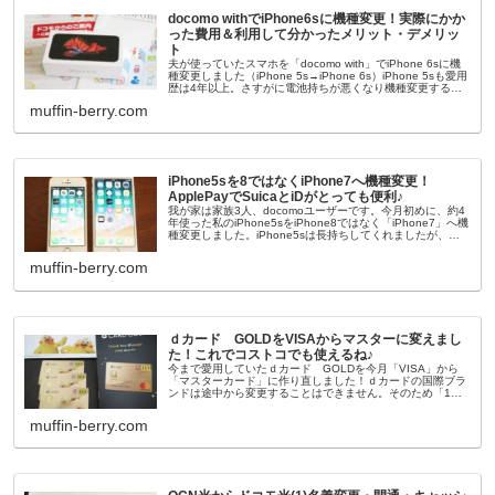
docomo withでiPhone6sに機種変更！実際にかか
った費用＆利用して分かったメリット・デメリッ
ト
夫が使っていたスマホを「docomo with」でiPhone 6sに機
種変更しました（iPhone 5s→iPhone 6s）iPhone 5sも愛用
歴は4年以上。さすがに電池持ちが悪くなり機種変更するこ
とに。機種変更はしたいけれどiPh...
muffin-berry.com
iPhone5sを8ではなくiPhone7へ機種変更！
ApplePayでSuicaとiDがとっても便利♪
我が家は家族3人、docomoユーザーです。今月初めに、約4
年使った私のiPhone5sをiPhone8ではなく「iPhone7」へ機
種変更しました。iPhone5sは長持ちしてくれましたが、今
年に入ってからパワー不足を感じることが多くなり...
muffin-berry.com
ｄカード GOLDをVISAからマスターに変えまし
た！これでコストコでも使えるね♪
今まで愛用していたｄカード GOLDを今月「VISA」から
「マスターカード」に作り直しました！ｄカードの国際ブラ
ンドは途中から変更することはできません。そのため「1度
解約してから新規申込する」という方法で「VISA⇒マスタ
ー」に変更しました...
muffin-berry.com