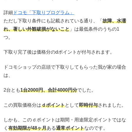
詳細
ドコモ「下取りプログラム」
ただし下取り条件にも記載されている通り、「
故障、水濡
れ、著しい外観破損がないこと
」は最低条件のうちの1
つ。
下取り完了後は価格分のdポイントが付与されます。
ドコモショップの店頭で下取りしてもらった我が家の場合
は、
2台とも
1台2000円、
合計4000円分
でした。
この買取価格分は
ｄポイント
として
即時付与
されました。
しかも、このｄポイントは期間・用途限定ポイントではな
く
有効期限が48ヶ月
ある
通常ポイント
なのです。