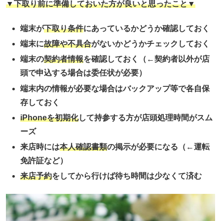
▼下取り前に準備しておいた方が良いと思ったこと▼
端末が
下取り条件
にあっているかどうか確認しておく
端末に
故障や不具合
がないかどうかチェックしておく
端末の
契約者情報
を確認しておく（←契約者以外が店
頭で申込する場合は委任状が必要）
端末内の情報が必要な場合はバックアップ等で各自保
存しておく
iPhoneを初期化
して持参する方が店頭処理時間がスム
ーズ
来店時には
本人確認書類
の掲示が必要になる（←運転
免許証など）
来店予約
をしてから行けば待ち時間は少なくて済む