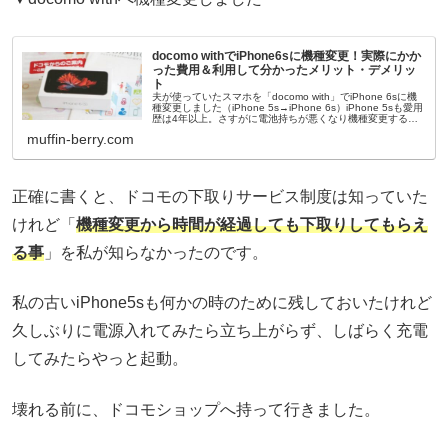
docomo withでiPhone6sに機種変更！実際にかか
った費用＆利用して分かったメリット・デメリッ
ト
夫が使っていたスマホを「docomo with」でiPhone 6sに機
種変更しました（iPhone 5s→iPhone 6s）iPhone 5sも愛用
歴は4年以上。さすがに電池持ちが悪くなり機種変更するこ
とに。機種変更はしたいけれどiPh...
muffin-berry.com
正確に書くと、ドコモの下取りサービス制度は知っていた
けれど「
機種変更から時間が経過しても下取りしてもらえ
る事
」を私が知らなかったのです。
私の古いiPhone5sも何かの時のために残しておいたけれど
久しぶりに電源入れてみたら立ち上がらず、しばらく充電
してみたらやっと起動。
壊れる前に、ドコモショップへ持って行きました。