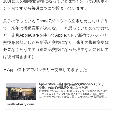
10月に夫の機種変更後に残っていたdポイントは9000ポイ
ント台ですから毎月コツコツ貯まっています。
息子の使っているiPhone7がそろそろ充電だめになりそう
で、来年は機種変更が来るな、、と思っていたのですけれ
ど、先月AppleCareを使ってAppleストア新宿でバッテリー
交換をお願いしたら新品と交換になり、来年の機種変更は
必要なさそうです（※新品交換になった理由などに付いて
は後日書きます）
▼Appleストアでバッテリー交換してきました
Apple Storeへ当日持ち込みでiPhone7バッテリー
交換、のはずが新品交換になった話
11月中旬にApple Store 新宿へバッテリー交換のために初め
て行ってみました。2年前に購入したiPhone 7（息子使用）
のバッテリーの持ちがかなり悪くてAppleCare+ 期限が切れ
る前にと。でも予約がなかなか取れなくて、思い切...
muffin-berry.com